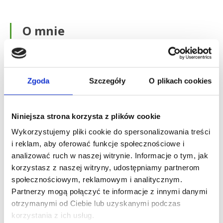
O mnie
W codziennej praktyce opiekuję się pacjentami
chorymi na mięsaki kości oraz mięsaki tkanek
Zgoda
Szczegóły
O plikach cookies
miękkich jak również chorymi onkologicznie ze
zmianami przerzutowymi w układzie kostnym.
Specjalizacja:
Niniejsza strona korzysta z plików cookie
Pierwotne nowotwory kości i tkanek miękkich –
Wykorzystujemy pliki cookie do spersonalizowania treści
mięsaki tkanek miękkich i kości
i reklam, aby oferować funkcje społecznościowe i
Wtórne nowotwory kości i tkanek miękkich –
analizować ruch w naszej witrynie. Informacje o tym, jak
zmiany przerzutowe
korzystasz z naszej witryny, udostępniamy partnerom
społecznościowym, reklamowym i analitycznym.
TGCT/PVNS – guzy olbrzymiokomórkowe
Partnerzy mogą połączyć te informacje z innymi danymi
pochewek ścięgnistych
otrzymanymi od Ciebie lub uzyskanymi podczas
GCTB – guzy olbrzymiokomórkowe kości
korzystania z ich usług.