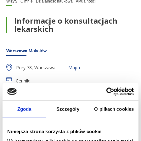
Wizyty
O mnie
Działalność naukowa
Aktualności
Informacje o konsultacjach
lekarskich
Warszawa
Mokotów
Pory 78, Warszawa
Mapa
Cennik:
Konsultacja laryngologiczna (dzieci / dorośli) - 380 zł
Współpracujemy z ubezpieczycielami zagranicznymi.
Sprawdź, czy akceptujemy Twoje ubezpieczenie.
Zgoda
Szczegóły
O plikach cookies
O mnie
Niniejsza strona korzysta z plików cookie