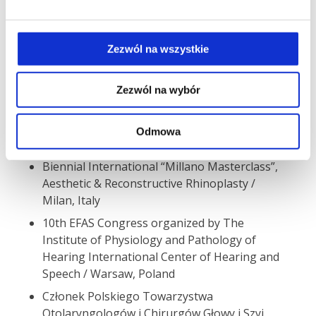
Endoskopowej Zatok Przynosowych, Milano
Masterclass i Konferencje ERS.
Ukończone kursy i szkolenia m.in.:
Zezwól na wszystkie
27th Congress of the European Rhinologic
Sociaty, Queen Elizabeth II Conference Center
Zezwól na wybór
London, UK
6th International Course in the Endoscopic
Odmowa
Sinus Surgery / Kajetany, Poland
Biennial International “Millano Masterclass”,
Aesthetic & Reconstructive Rhinoplasty /
Milan, Italy
10th EFAS Congress organized by The
Institute of Physiology and Pathology of
Hearing International Center of Hearing and
Speech / Warsaw, Poland
Członek Polskiego Towarzystwa
Otolaryngologów i Chirurgów Głowy i Szyi