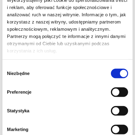
Wykorzystujemy pliki cookie do spersonalizowania treści
Wykształcenie
i reklam, aby oferować funkcje społecznościowe i
analizować ruch w naszej witrynie. Informacje o tym, jak
korzystasz z naszej witryny, udostępniamy partnerom
I Wydział Akademii Medycznej w Warszawie
społecznościowym, reklamowym i analitycznym.
Partnerzy mogą połączyć te informacje z innymi danymi
Doświadczenie zawodowe
otrzymanymi od Ciebie lub uzyskanymi podczas
korzystania z ich usług.
Specjalizacja w Klinice Chirurgii Głowy i Szyi
Warszawa (Banacha). Wieloletnia praca w
Wybór
Instytucie Fizjologii i Patologii Słuchu w
Niezbędne
zgody
Kajetanach, a następnie w Szpitalu Medicover
oraz ostatnio w MML.
Preferencje
Działalność naukowa
Statystyka
Uczestniczyłam w wielu kursach i konferencjach
naukowych w kraju i za granicą: Forum
Marketing
Rynologiczne, Międzynarodowe Kursy Chirurgii