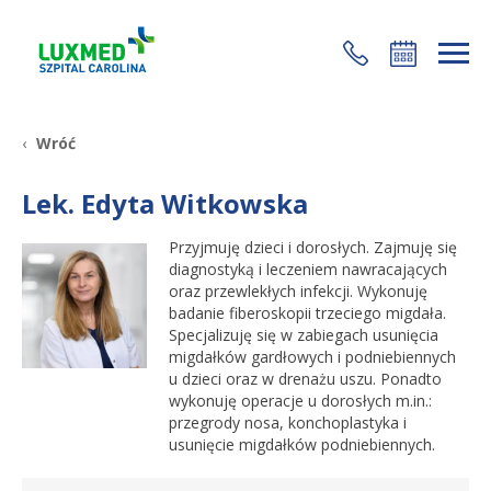
+48 22 35 58 200
Wróć
Lek. Edyta Witkowska
Przyjmuję dzieci i dorosłych. Zajmuję się
diagnostyką i leczeniem nawracających
oraz przewlekłych infekcji. Wykonuję
badanie fiberoskopii trzeciego migdała.
Specjalizuję się w zabiegach usunięcia
migdałków gardłowych i podniebiennych
u dzieci oraz w drenażu uszu. Ponadto
wykonuję operacje u dorosłych m.in.:
przegrody nosa, konchoplastyka i
usunięcie migdałków podniebiennych.