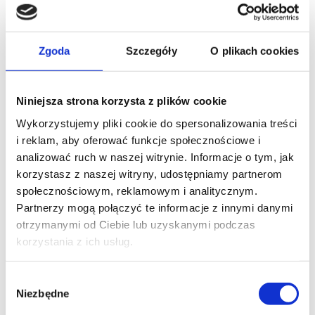
2005-2009 r. – rezydent w Szpitalu Carolina,
Warszawa
2004 r. – lekarz Polskiego Kontyngentu
Zgoda
Szczegóły
O plikach cookies
Wojskowego na Misji Stabilizacyjnej – Karbala,
Irak
Niniejsza strona korzysta z plików cookie
2003-2004 r. – lekarz w Szpitalu Wojskowym w
Gdańsku
Wykorzystujemy pliki cookie do spersonalizowania treści
i reklam, aby oferować funkcje społecznościowe i
Członkostwo w Towarzystwach
analizować ruch w naszej witrynie. Informacje o tym, jak
Naukowych
korzystasz z naszej witryny, udostępniamy partnerom
społecznościowym, reklamowym i analitycznym.
PTArtro – Polskie Towarzystwo
Partnerzy mogą połączyć te informacje z innymi danymi
Artroskopowe
otrzymanymi od Ciebie lub uzyskanymi podczas
korzystania z ich usług.
ICRS – International Cartilage Regeneration
and Joint Preservation Society
Wybór
ESSKA – European Society for Sports
Niezbędne
zgody
Traumatology, Knee Surgery and Arthroscopy