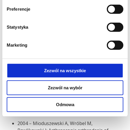
ISAKOS – International Society of
Preferencje
Arthroscopy, Knee Surgery and Orthopedic
Sports Medicine
Statystyka
Zainteresowania
Marketing
Nurkowanie i freediving (także jako instruktor)
oraz żeglarstwo.
Zezwól na wszystkie
Działalność naukowa
Zezwól na wybór
Publikacje
Odmowa
2004 – Mioduszewski A, Wróbel M,