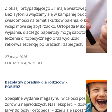
Z okazji przypadającego 31 maja Światowego Dnia
Bez Tytoniu włączamy się w kampanię budowania
świadomości na temat skutków palenia, o których
wciąż mówi się zbyt rzadko. Ortopeda Mikołaj Wróbel
wyjaśnia, dlaczego papierosy mogą sabotować efekty
leczenia ortopedycznego oraz wydłużać
rekonwalescencję po urazach i zabiegach.
27 maja 2026
LEK. MIKOŁAJ WRÓBEL
Bezpłatny poradnik dla rodziców –
POBIERZ
Specjalne wydanie magazynu, w całości poświęcone
zdrowiu najmłodszych. Nasi eksperci – doświadczeni
laryngolodzy i ortopedzi – dzielą się spostrzeżeniami i