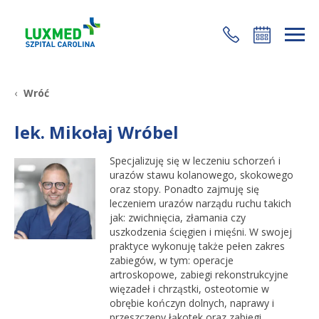
+48 22 35 58 200
Wróć
lek. Mikołaj Wróbel
Specjalizuję się w leczeniu schorzeń i
urazów stawu kolanowego, skokowego
oraz stopy. Ponadto zajmuję się
leczeniem urazów narządu ruchu takich
jak: zwichnięcia, złamania czy
uszkodzenia ścięgien i mięśni. W swojej
praktyce wykonuję także pełen zakres
zabiegów, w tym: operacje
artroskopowe, zabiegi rekonstrukcyjne
więzadeł i chrząstki, osteotomie w
obrębie kończyn dolnych, naprawy i
przeszczepy łąkotek oraz zabiegi