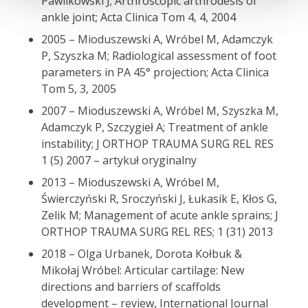
Pawlikowski J; Arthroscopic arthrodesis of
ankle joint; Acta Clinica Tom 4, 4, 2004
2005 – Mioduszewski A, Wróbel M, Adamczyk
P, Szyszka M; Radiological assessment of foot
parameters in PA 45° projection; Acta Clinica
Tom 5, 3, 2005
2007 – Mioduszewski A, Wróbel M, Szyszka M,
Adamczyk P, Szczygieł A; Treatment of ankle
instability; J ORTHOP TRAUMA SURG REL RES
1 (5) 2007 – artykuł oryginalny
2013 – Mioduszewski A, Wróbel M,
Świerczyński R, Sroczyński J, Łukasik E, Kłos G,
Zelik M; Management of acute ankle sprains; J
ORTHOP TRAUMA SURG REL RES; 1 (31) 2013
2018 – Olga Urbanek, Dorota Kołbuk &
Mikołaj Wróbel: Articular cartilage: New
directions and barriers of scaffolds
development – review, International Journal