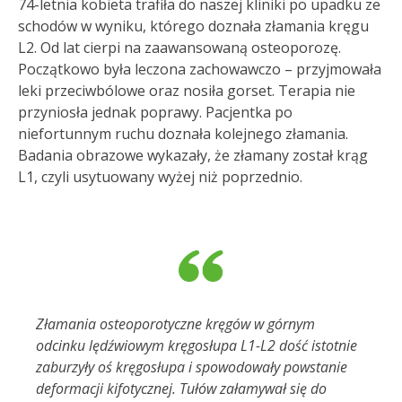
74-letnia kobieta trafiła do naszej kliniki po upadku ze
schodów w wyniku, którego doznała złamania kręgu
L2. Od lat cierpi na zaawansowaną osteoporozę.
Początkowo była leczona zachowawczo – przyjmowała
leki przeciwbólowe oraz nosiła gorset. Terapia nie
przyniosła jednak poprawy. Pacjentka po
niefortunnym ruchu doznała kolejnego złamania.
Badania obrazowe wykazały, że złamany został krąg
L1, czyli usytuowany wyżej niż poprzednio.
Złamania osteoporotyczne kręgów w górnym
odcinku lędźwiowym kręgosłupa L1-L2 dość istotnie
zaburzyły oś kręgosłupa i spowodowały powstanie
deformacji kifotycznej. Tułów załamywał się do