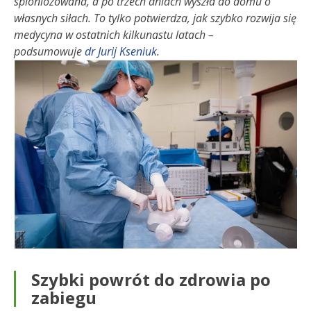
spioniozowana, a po trzech dniach wyszła do domu o
własnych siłach. To tylko potwierdza, jak szybko rozwija się
medycyna w ostatnich kilkunastu latach
–
podsumowuje
dr Jurij Kseniuk
.
Szybki powrót do zdrowia po
zabiegu