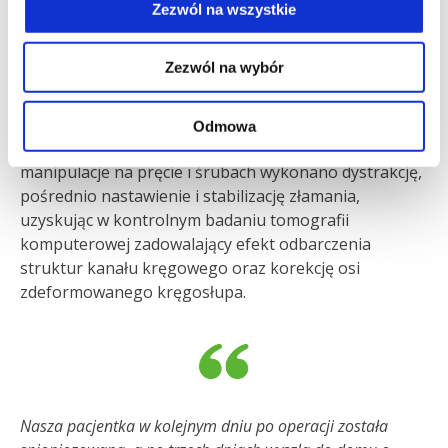
specjalista.
Zezwól na wszystkie
Zezwól na wybór
W kolejnym etapie operacji wykonano korekcję osi
kręgosłupa, w której lekarz połączył wszystkie śruby
dwoma prętami, tak aby usztywnić kręgosłup i
Odmowa
odtworzyć jego naturalną krzywiznę. Poprzez
manipulacje na pręcie i śrubach wykonano dystrakcję,
pośrednio nastawienie i stabilizację złamania,
uzyskując w kontrolnym badaniu tomografii
komputerowej zadowalający efekt odbarczenia
struktur kanału kręgowego oraz korekcję osi
zdeformowanego kręgosłupa.
Nasza pacjentka w kolejnym dniu po operacji została