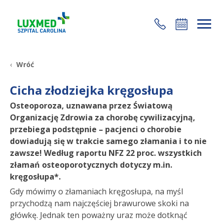
+48 22 35 58 200
Wróć
Cicha złodziejka kręgosłupa
Osteoporoza, uznawana przez Światową
Organizację Zdrowia za chorobę cywilizacyjną,
przebiega podstępnie – pacjenci o chorobie
dowiadują się w trakcie samego złamania i to nie
zawsze! Według raportu NFZ 22 proc. wszystkich
złamań osteoporotycznych dotyczy m.in.
kręgosłupa*.
Gdy mówimy o złamaniach kręgosłupa, na myśl
przychodzą nam najczęściej brawurowe skoki na
główkę. Jednak ten poważny uraz może dotknąć