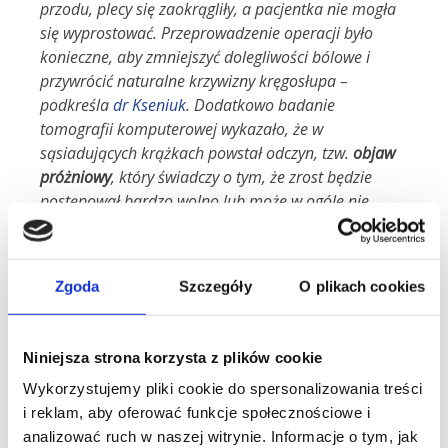
przodu, plecy się zaokrągliły, a pacjentka nie mogła
się wyprostować. Przeprowadzenie operacji było
konieczne, aby zmniejszyć dolegliwości bólowe i
przywrócić naturalne krzywizny kręgosłupa
–
podkreśla
dr Kseniuk
. D
odatkowo badanie
tomografii komputerowej wykazało, że w
sąsiadujących krążkach powstał odczyn, tzw.
objaw
próżniowy
, który świadczy o tym, że zrost będzie
postępował bardzo wolno lub może w ogóle nie
nastąpić
– dodaje neurochirurg.
Zgoda
Szczegóły
O plikach cookies
Małoinwazyjna operacja
kręgosłupa
Niniejsza strona korzysta z plików cookie
U naszej pacjentki przeprowadzono zabieg stabilizacji
Wykorzystujemy pliki cookie do spersonalizowania treści
przeznasadowej. Lekarz po podaniu znieczulenia, pod
i reklam, aby oferować funkcje społecznościowe i
kontrolą RTG, wprowadził przezskórnie kilka śrub
analizować ruch w naszej witrynie. Informacje o tym, jak