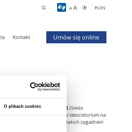
A
PL
EN
A
Umów się online
nta
Kontakt
a i Bezdechu 
giczna
ologiczna
O plikach cookies
 Orthopedic Society) oraz
SFITS
(Swiss
adolescents”
. Kurs odbywał się w laboratorium na
czne
rach i symulatorze. Dotyczyły takich zagadnień
chnięcie rzepki.