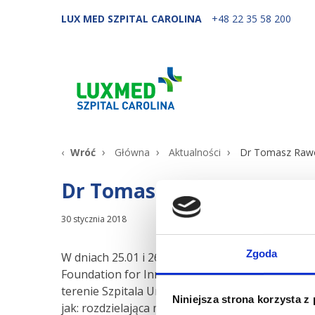
LUX MED SZPITAL CAROLINA
+48 22 35 58 200
Wróć
Główna
Aktualności
Dr Tomasz Rawo
Dr Tomasz Rawo na kursi
30 stycznia 2018
Zgoda
W dniach 25.01 i 26.01
dr Tomasz Rawo
brał udz
Foundation for Innovation and Trainig in Surgery
terenie Szpitala Uniwersyteckiego w Genewie. Z
Niniejsza strona korzysta z
jak: rozdzielająca martwica chrzęstno-kostna, ko