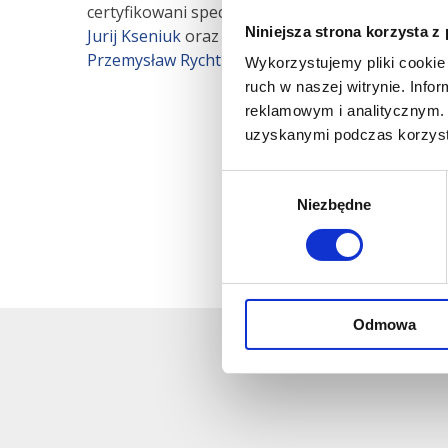
certyfikowani specjaliści endoskopowej chirurgi
Niniejsza strona korzysta z
Jurij Kseniuk
oraz lek. Adrian Rymarczyk, a wś
Przemysław Rychtik
.
Wykorzystujemy pliki cookie 
ruch w naszej witrynie. Inf
reklamowym i analitycznym. 
uzyskanymi podczas korzysta
Wybór
Niezbędne
zgody
Odmowa