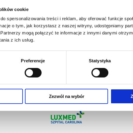
i kręgosłupa joimax® –
lek.
 plików cookie
Leczenie bólu
ród wykładowców
lek.
do spersonalizowania treści i reklam, aby oferować funkcje sp
ormacje o tym, jak korzystasz z naszej witryny, udostępniamy p
Partnerzy mogą połączyć te informacje z innymi danymi otrzym
nia z ich usług.
Preferencje
Statystyka
Zezwól na wybór
Z