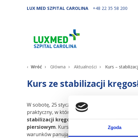
LUX MED SZPITAL CAROLINA
+48 22 35 58 200
Wróć
Główna
Aktualności
Kurs – stabiliza
Kurs ze stabilizacji kręgo
W sobotę, 25 stycznia, w
Centrum Edukacji Medy
praktyczny, w którego trakcie
uczestnicy pozn
stabilizacji kręgosłupa z dostępu tylnego w
piersiowym
. Kurs został przeprowadzony w wa
Zgoda
warunków panujących na sali operacyjnej. Kier