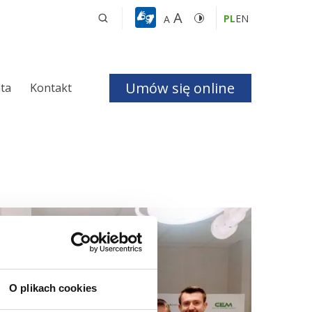
A
PL
EN
A
Umów się online
nta
Kontakt
a i Bezdechu 
giczna
ologiczna
czne
O plikach cookies