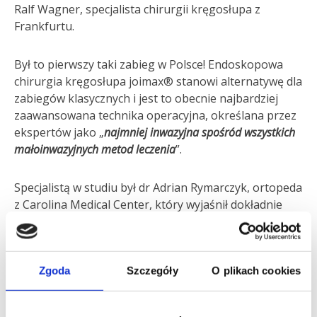
Ralf Wagner, specjalista chirurgii kręgosłupa z
Frankfurtu.
Był to pierwszy taki zabieg w Polsce! Endoskopowa
chirurgia kręgosłupa joimax® stanowi alternatywę dla
zabiegów klasycznych i jest to obecnie najbardziej
zaawansowana technika operacyjna, określana przez
ekspertów jako „
najmniej inwazyjna spośród wszystkich
małoinwazyjnych metod leczenia
”.
Specjalistą w studiu był dr Adrian Rymarczyk, ortopeda
z Carolina Medical Center, który wyjaśnił dokładnie
czym jest przepuklina krążka międzykręgowego, jakie
są jej przyczyny, oraz wyjaśnił na czym polega zabieg z
użyciem systemu małoinwazyjnej chirurgii kręgosłupa
Zgoda
Szczegóły
O plikach cookies
joimax®.
Link do emisji programu.