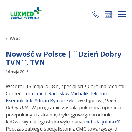
+48 22 35 58 200
Wróć
Nowość w Polsce | ``Dzień Dobry
TVN``, TVN
16 maja 2018
Wczoraj, 15 maja 2018 r., specjaliści z Carolina Medical
Center –
dr n. med. Radosław Michalik
,
lek. Jurij
Kseniuk
,
lek. Adrian Rymarczyk
– wystąpili w „
Dzień
Dobry TVN
”. W programie została pokazana operacja
przepukliny krążka międzykręgowego w odcinku
lędźwiowym kręgosłupa wykonana
metodą joimax®
.
Podczas zabiegu specjalistom z CMC towarzyszył dr