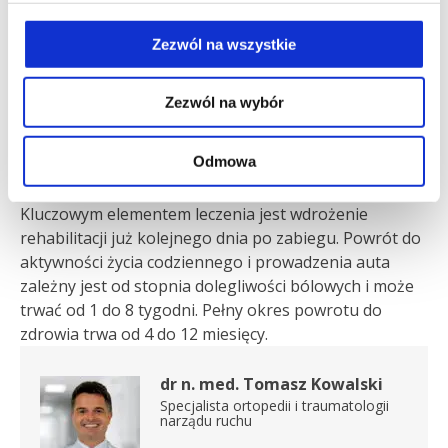
zachowawczym, należy rozważyć artroskopowe
uwolnienie torebki stawowej. Jest to leczenie
Zezwól na wszystkie
małoinwazyjne (2-3 nacięcie skórne), przeprowadzane
w znieczuleniu ogólnym. U wybranych pacjentów
Zezwól na wybór
zabieg może znacznie zmniejszyć dolegliwości bólowe
i poprawić zakres ruchu. Wiąże się z niewielkim
Odmowa
ryzykiem, m.in. nawrotu schorzenia lub infekcji.
Operacja trwa około 45 minut.
Kluczowym elementem leczenia jest wdrożenie
rehabilitacji już kolejnego dnia po zabiegu. Powrót do
aktywności życia codziennego i prowadzenia auta
zależny jest od stopnia dolegliwości bólowych i może
trwać od 1 do 8 tygodni. Pełny okres powrotu do
zdrowia trwa od 4 do 12 miesięcy.
dr n. med. Tomasz Kowalski
Specjalista ortopedii i traumatologii
narządu ruchu