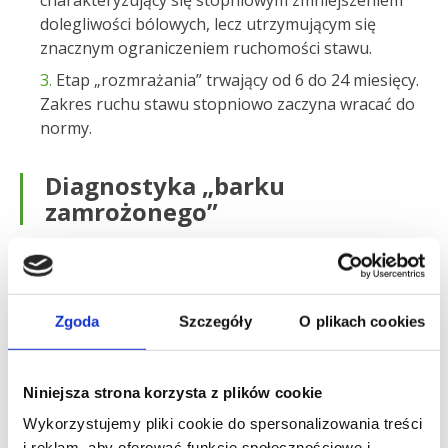
charakteryzujący się stopniowym zmniejszeniem
dolegliwości bólowych, lecz utrzymującym się
znacznym ograniczeniem ruchomości stawu.
Etap „rozmrażania” trwający od 6 do 24 miesięcy.
Zakres ruchu stawu stopniowo zaczyna wracać do
normy.
Diagnostyka „barku
zamrożonego”
Historia pojawienia się dolegliwości, wiek pacjenta w
połączeniu z ograniczeniem zakresu ruchu w
niektórych kierunkach i „krepitacjami” stawu podczas
Zgoda
Szczegóły
O plikach cookies
badania klinicznego pozwalają postawić wstępne
rozpoznanie. Chorobę zwyrodnieniową łatwo pomylić
z tzw. barkiem zamrożonym, dlatego niezbędne jest
Niniejsza strona korzysta z plików cookie
wykonanie zdjęcia RTG, na którym zmiany
Wykorzystujemy pliki cookie do spersonalizowania treści
zwyrodnieniowe są doskonale widoczne. W przypadku
i reklam, aby oferować funkcje społecznościowe i