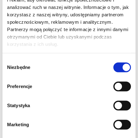
wątpliwości lub planowania leczenia operacyjnego
analizować ruch w naszej witrynie. Informacje o tym, jak
zalecam dodatkowo wykonanie rezonansu
korzystasz z naszej witryny, udostępniamy partnerom
magnetycznego lub tomografii komputerowej.
społecznościowym, reklamowym i analitycznym.
Partnerzy mogą połączyć te informacje z innymi danymi
Leczenie „barku zamrożonego”
otrzymanymi od Ciebie lub uzyskanymi podczas
korzystania z ich usług.
W ponad 80. procentach przypadków choroba
ustępuje samoistnie po okresie 12-24 miesięcy i
Wybór
Niezbędne
wymaga jedynie leczenia wspomagającego, w którego
zgody
w skład wchodzą:
leki przeciwbólowe i przeciwzapalne,
Preferencje
rehabilitacja – ćwiczenia wzmacniające i delikatne
rozciąganie w granicach bólu,
Statystyka
kortykosteroidowe iniekcje dostawowe –
zmniejszają stan zapalny i mogą potencjalnie
Marketing
przyspieszyć ustąpienie schorzenia.
Jeśli dolegliwości nie dają się ograniczyć leczeniem