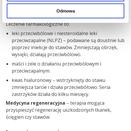
kontuzji. Znajduje również zastosowanie w chorobach
zwyrodnieniowych stawu i degeneracji chrząstki
Odmowa
stawowej.
Leczenie farmakologiczne to:
leki przeciwbólowe i niesteroidalne leki
przeciwzapalne (NLPZ) – podawane są doustnie lub
poprzez iniekcje do stawów. Zmniejszają obrzęk,
wysięki, działają przeciwbólowo.
maści i żele o działaniu przeciwbólowym i
przeciwzapalnym.
kwas hialuronowy – wstrzyknięty do stawu
zmniejsza tarcie i działa przeciwbólowo. Seria
zastrzyków działa do kilku miesięcy.
Medycyna regeneracyjna
– terapia mogąca
przyspieszyć regenerację uszkodzonych tkanek,
ścięgien czy stawów.