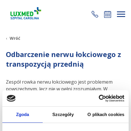
+48 22 35 58 200
Wróć
Odbarczenie nerwu łokciowego z
transpozycją przednią
Zespół rowka nerwu łokciowego jest problemem
powszechnym, lecz nie w pełni zrozumiałym. W
większości przypadków, o ile stan nie jest
zaawansowany, leczenie zachowawcze, czyli
nieoperacyjne, jest wystarczające. Trwa ono ok. 3
Zgoda
Szczegóły
O plikach cookies
miesięcy i składa się z leczenia: farmakologicznego,
rehabilitacji oraz szynowania nocnego i stosowania
ochraniaczy.