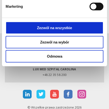
otaczających struktur i zapewnieniu jego ślizgu.
Marketing
Po zabiegu efekt nie zawsze jest natychmiastowy –
zazwyczaj większość dolegliwości wycofuje się w pełni
bądź większej części w ciągu kilku tygodni.
Zezwól na wszystkie
Zezwól na wybór
Odmowa
LUX MED SZPITAL CAROLINA
+48 22 35 58 200
© Wszelkie prawa zastrzeżone 2026