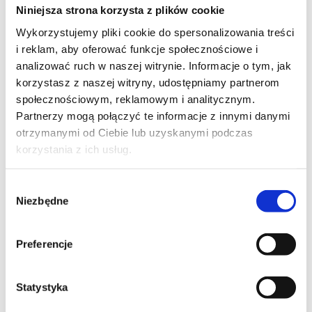
Niniejsza strona korzysta z plików cookie
W przypadku schorzenia, które trwa długo, ma
Wykorzystujemy pliki cookie do spersonalizowania treści
obrzęk, doszło do uszkodzenia nerwu i nie reaguje na
i reklam, aby oferować funkcje społecznościowe i
leczenie zachowawcze, zaleca się wykonanie zabiegu
analizować ruch w naszej witrynie. Informacje o tym, jak
transpozycji.
korzystasz z naszej witryny, udostępniamy partnerom
Przeciwwskazaniami do zabiegu jest miejscowa rana w
społecznościowym, reklamowym i analitycznym.
miejscu planowanego wykonania cięcia oraz
Partnerzy mogą połączyć te informacje z innymi danymi
ogólnoustrojowa infekcja.
otrzymanymi od Ciebie lub uzyskanymi podczas
korzystania z ich usług.
Zabieg odbarczania nerwu
łokciowego
Wybór
Niezbędne
zgody
Wykonywane jest cięcie ok. 10 cm długości. Nerw
zwracając szczególną uwagę na jego zaopatrzenie
Preferencje
tętnicze jest wypreparowywany oraz transponowany
do przodu i uwalniany w całej części proksymalnej.
Statystyka
Zazwyczaj stosuje się płat powięzi bądź materiałów
sztucznych celem odgraniczenia nerwu od