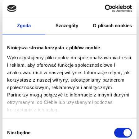
do operacyjnego leczenia schorzenia.
Przeciwwskazania
Zgoda
Szczegóły
O plikach cookies
Nie istnieją bezwzględne przeciwwskazania do
Niniejsza strona korzysta z plików cookie
operacji z wyjątkiem zakażenia oraz złej jakości skóry
w okolicy operowanej. Względne przeciwwskazania
Wykorzystujemy pliki cookie do spersonalizowania treści
występują u pacjentów z ciężkimi chorobami
i reklam, aby oferować funkcje społecznościowe i
współistniejącymi, które podnoszą ryzyko powikłań
analizować ruch w naszej witrynie. Informacje o tym, jak
pooperacyjnych.
korzystasz z naszej witryny, udostępniamy partnerom
społecznościowym, reklamowym i analitycznym.
Przebieg zabiegu
Partnerzy mogą połączyć te informacje z innymi danymi
otrzymanymi od Ciebie lub uzyskanymi podczas
korzystania z ich usług.
Operacja jest wykonywana w znieczuleniu
regionalnym (blokada splotu ramiennego) lub
Wybór
znieczuleniu ogólnym. Chirurg wykonuje 3 cm cięcie
Niezbędne
zgody
skórne nad kłykciem bocznym kości ramiennej.