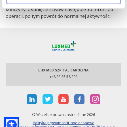
operowanej okolicy oraz elewacja operowanej
kończyny. Usunięcie szwów następuje 10-14 dni od
operacji, po tym powrót do normalnej aktywności.
LUX MED SZPITAL CAROLINA
+48 22 35 58 200
© Wszelkie prawa zastrzeżone 2026
Polityka prywatności
Dane osobowe
Obowiązek informacyjny – prawo atomowe
PORY 78 sp. z o.o.