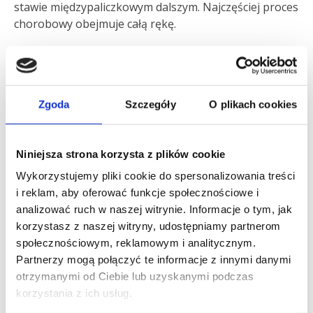
stawie międzypaliczkowym dalszym. Najczęściej proces
chorobowy obejmuje całą rękę.
Przeciwwskazania
Zakażenie oraz zła jakość skóry w okolicy cięcia.
Zgoda
Szczegóły
O plikach cookies
Uczulenie na wybrane leki miejscowo znieczulające
oraz sterydowe.
Niniejsza strona korzysta z plików cookie
Choroby towarzyszące uniemożliwiające odbycie
Wykorzystujemy pliki cookie do spersonalizowania treści
rehabilitacji pooperacynej
i reklam, aby oferować funkcje społecznościowe i
analizować ruch w naszej witrynie. Informacje o tym, jak
Przebieg zabiegu
korzystasz z naszej witryny, udostępniamy partnerom
społecznościowym, reklamowym i analitycznym.
Partnerzy mogą połączyć te informacje z innymi danymi
Operacja odbywa się w znieczuleniu miejscowym bądź
otrzymanymi od Ciebie lub uzyskanymi podczas
regionalnym (blokada splotu ramiennego) z
korzystania z ich usług.
możliwością użycia opaski uciskowej zmniejszającej