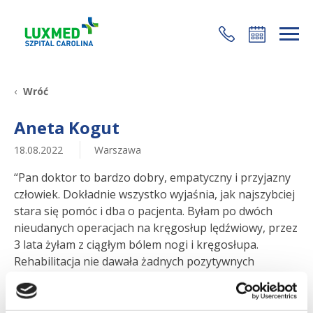
+48 22 35 58 200
Wróć
Aneta Kogut
18.08.2022
Warszawa
“Pan doktor to bardzo dobry, empatyczny i przyjazny
człowiek. Dokładnie wszystko wyjaśnia, jak najszybciej
stara się pomóc i dba o pacjenta. Byłam po dwóch
nieudanych operacjach na kręgosłup lędźwiowy, przez
3 lata żyłam z ciągłym bólem nogi i kręgosłupa.
Rehabilitacja nie dawała żadnych pozytywnych
efektów. Czułam się coraz gorzej. Pan doktor
zaproponował przeprowadzenie dwóch operacji, w
tym jednej “naprawczej”. Zaufałam, decyzję podjęłam