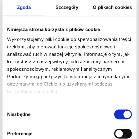
natychmiast i nie żałuję (jedynie, że tak późno trafiłam
Zgoda
Szczegóły
O plikach cookies
do doktora). Jestem półtora miesiąca po operacji, czuję
się dobrze, nie odczuwam bólu, mogę bez problemu
rano wstać z łóżka, chodzę nie odczuwając nacisków
Niniejsza strona korzysta z plików cookie
na nerwy. Czuję się zaopiekowana i przywrócona do
Wykorzystujemy pliki cookie do spersonalizowania treści
funkcjonowania, aż chce się żyć. Przede mną jeszcze
i reklam, aby oferować funkcje społecznościowe i
rehabilitacja, ale jestem pełna optymizmu. Z całego
analizować ruch w naszej witrynie. Informacje o tym, jak
serca polecam Pana doktora, to świetny człowiek i
korzystasz z naszej witryny, udostępniamy partnerom
neurochirurg.”
społecznościowym, reklamowym i analitycznym.
Partnerzy mogą połączyć te informacje z innymi danymi
Poznaj naszego specjalistę
otrzymanymi od Ciebie lub uzyskanymi podczas
korzystania z ich usług.
Wybór
lek. Jurij Kseniuk
Niezbędne
zgody
Specjalista neurochirurgii, Ordynator
Oddziału Chirurgii Kręgosłupa
Preferencje