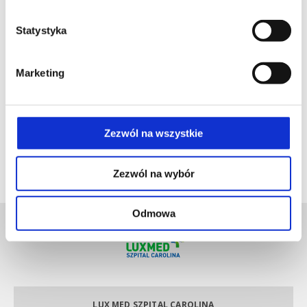
W Szpitalu Carolina pełnię funkcję Ordynatora Oddziału
Statystyka
Chirurgii Kręgosłupa. Zajmuję się kompleksową
diagnostyką i zabiegowym leczeniem patologii
kręgosłupa w różnych grupach wiekowych. Główny
Marketing
kierunek działalności to leczenie operacyjne patologii
kręgosłupa i obwodowego układu nerwowego, leczenie
zespołów bólowych kręgosłupa i miednicy, patologia
stawów krzyżowo-biodrowych.
Zezwól na wszystkie
Zezwól na wybór
Odmowa
LUX MED SZPITAL CAROLINA