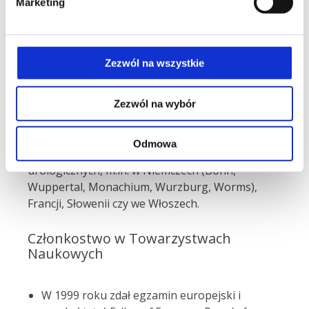
Marketing
Szpitalem Klinicznym nr 1 w Warszawie,
Kliniką Urologii Akademii Medycznej w
Warszawie, Szpitalem Kolejowym w
Zezwól na wszystkie
Warszawie.
Staże
Zezwól na wybór
Doktor Artur Antoniewicz odbył wiele staży
Odmowa
zagranicznych w największych ośrodkach
urologicznych, m.in. w Niemczech (Bonn,
Wuppertal, Monachium, Wurzburg, Worms),
Francji, Słowenii czy we Włoszech.
Członkostwo w Towarzystwach
Naukowych
W 1999 roku zdał egzamin europejski i