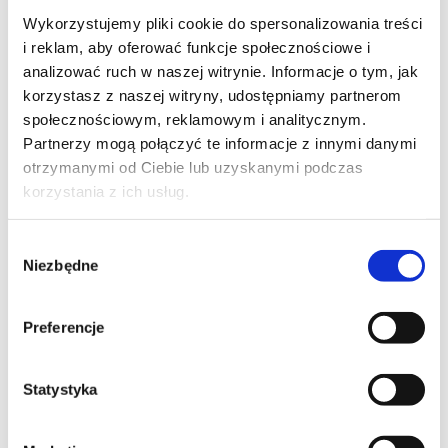
1992 – uzyskanie
I stopnia specjalizacji z
Wykorzystujemy pliki cookie do spersonalizowania treści
chirurgii ogólnej
w Katedrze i Klinice Chorób
i reklam, aby oferować funkcje społecznościowe i
Wątroby AM pod kierunkiem prof. Marka
analizować ruch w naszej witrynie. Informacje o tym, jak
Krawczyka
korzystasz z naszej witryny, udostępniamy partnerom
1995 – egzamin specjalizacyjny
II stopnia z
społecznościowym, reklamowym i analitycznym.
urologii
Partnerzy mogą połączyć te informacje z innymi danymi
1995 – obrona z wyróżnieniem pracy
otrzymanymi od Ciebie lub uzyskanymi podczas
doktorskiej na temat:
Leczenie kamicy
korzystania z ich usług.
odlewowej nerek metodą PCN
L. Akademia
Medyczna w Warszawie, I Wydział Lekarski.
Wybór
Promotor: prof. Andrzej Borówka
Niezbędne
zgody
Doświadczenie zawodowe
Preferencje
Swoje bogate doświadczenie zawodowe
zdobywał z najlepszych ośrodkach
Statystyka
medycznych w kraju i za granicą.
Był związany między innymi: z Państwowym