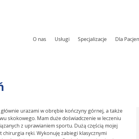
O nas
Usługi
Specjalizacje
Dla Pacje
Ortopeda
Chirurgia ręki
Chirurgia kręgosłupa
Leczenie Chrapani
Sennego
Laryngologia
ń
Ortopedia onkolo
Urologia
Laryngologia onk
Chirurgia i urologia dziecięca
 głównie urazami w obrębie kończyny górnej, a także
Alergologia
tawu skokowego. Mam duże doświadczenie w leczeniu
Audiologia
iązanych z uprawianiem sportu. Dużą częścią mojej
Wkładki ortopedy
st chirurgia ręki. Wykonuję zabiegi klasycznymi
Foniatria