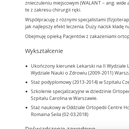
znieczuleniu miejscowym (WALANT – ang. wide a
te z zakresu chirurgii ręki.
Współpracuję z różnymi specjalistami (fizjoterap
jak najlepszy efekt leczenia. Duży nacisk kładę n
Obejmuję opieką Pacjentów z zakażeniami orto
Wykształcenie
Ukończony kierunek Lekarski na II Wydziale 
Wydziale Nauki o Zdrowiu (2009-2011) Wars
Staż podyplomowy (2013-2014) w Szpitalu C
Szkolenie specjalizacyjne w dziedzinie Ortop
Szpitalu Carolina w Warszawie.
Staż naukowy w Oddziale Ortopedii Centre H
Romaina Seila (02-03.2018)
Doświadczenie zawodowe