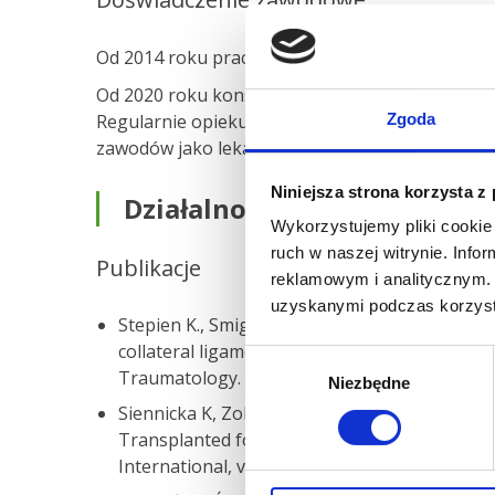
Od 2014 roku pracuję w Szpitalu Carolina.
Od 2020 roku konsultuję sportowców kadry na
Regularnie opiekuję się sportowcami różnych d
Zgoda
zawodów jako lekarz Reprezentacji Polski.
Niniejsza strona korzysta z
Działalność naukowa
Wykorzystujemy pliki cookie 
ruch w naszej witrynie. Inf
Publikacje
reklamowym i analitycznym. 
uzyskanymi podczas korzysta
Stepien K., Smigielski R.: 28-year-old woman t
collateral ligament of the metacarpophalangea
Wybór
Traumatology. Available online 31 July 2015 ah
Niezbędne
zgody
Siennicka K, Zolocinska A, Stepien K, et al., “
Transplanted for Orthopedical or Neurologic
International, vol. 2016, Article ID 5762916, 