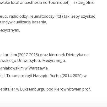
wake local anaesthesia no-tourniquet) – szczególnie
euci, radiolodzy, reumatolodzy, itd.) tak, żeby uzyskać
a indywidualizację leczenia.
pedycznymi.
Lekarskim (2007-2013) oraz kierunek Dietetyka na
zawskiego Uniwersytetu Medycznego.
zerniakowskim w Warszawie.
edii i Traumatologii Narządu Ruchu (2014-2020) w
ospitalier w Luksemburgu pod kierownictwem prof.