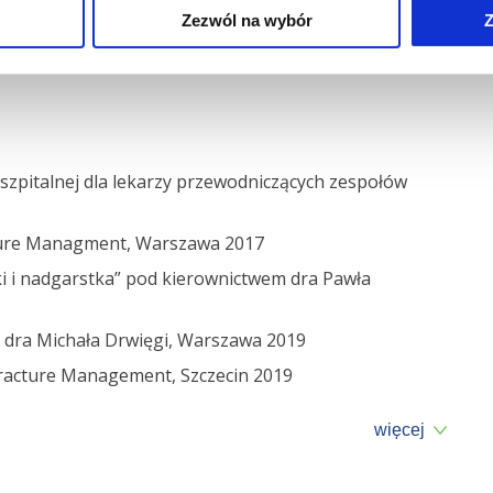
 Anatomy of proximal attachment, course, and innervation
Zezwól na wybór
Z
 Surg Sports Traumatol Arthrosc (2019) 27: 673.
 szpitalnej dla lekarzy przewodniczących zespołów
cture Managment, Warszawa 2017
ki i nadgarstka” pod kierownictwem dra Pawła
 dra Michała Drwięgi, Warszawa 2019
racture Management, Szczecin 2019
więcej