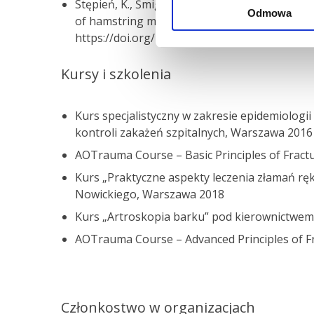
Stępień, K., Śmigielski, R., Mouton, C. et al.
Odmowa
of hamstring muscles: a pictorial essay. Knee
https://doi.org/10.1007/s00167-018-5265-z
Kursy i szkolenia
Kurs specjalistyczny w zakresie epidemiologii
kontroli zakażeń szpitalnych, Warszawa 2016
AOTrauma Course – Basic Principles of Fra
Kurs „Praktyczne aspekty leczenia złamań rę
Nowickiego, Warszawa 2018
Kurs „Artroskopia barku” pod kierownictwem
AOTrauma Course – Advanced Principles of F
Członkostwo w organizacjach