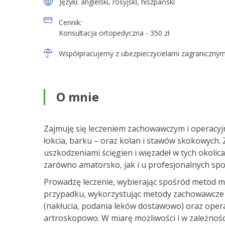
Języki:
angielski
,
rosyjski
,
hiszpański
Cennik:
Konsultacja ortopedyczna - 350 zł
Współpracujemy z ubezpieczycielami zagranicznym
O mnie
Zajmuję się leczeniem zachowawczym i operacyj
łokcia, barku – oraz kolan i stawów skokowych. 
uszkodzeniami ścięgien i więzadeł w tych okoli
zarówno amatorsko, jak i u profesjonalnych sp
Prowadzę leczenie, wybierając spośród metod 
przypadku, wykorzystując metody zachowawcze 
(nakłucia, podania leków dostawowo) oraz oper
artroskopowo. W miarę możliwości i w zależnośc