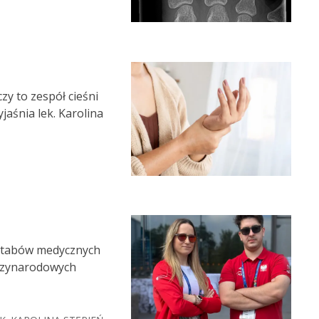
zy to zespół cieśni
aśnia lek. Karolina
 sztabów medycznych
ędzynarodowych