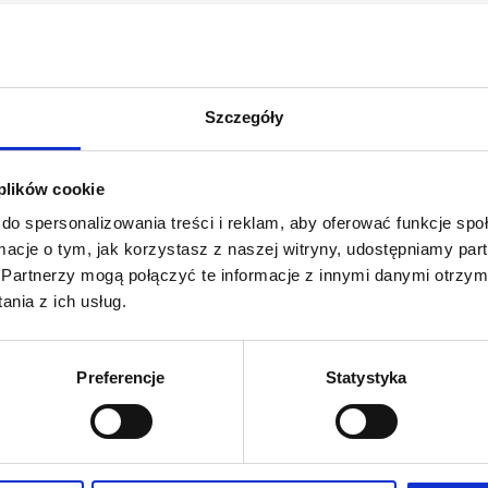
rodowej w Centralnym Ośrodku Medycyny Sportowej.
yscyplin podczas europejskich i międzynarodowych
Szczegóły
 plików cookie
do spersonalizowania treści i reklam, aby oferować funkcje sp
ormacje o tym, jak korzystasz z naszej witryny, udostępniamy p
Partnerzy mogą połączyć te informacje z innymi danymi otrzym
nia z ich usług.
raining fencing with isolated rupture of radial
l joint of the index finger. Sports Orthopaedics and
ead of print. doi:10.1016/j.orthtr.2015.06.009
Preferencje
Statystyka
Adipose-Derived Cells (Stromal Vascular Fraction)
al Purposes: Are They Safe Enough?,” Stem Cells
5 pages, 2016. doi:10.1155/2016/576291