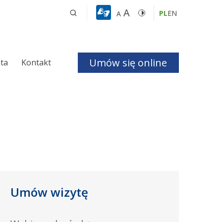
A
PL
EN
A
Umów się online
nta
Kontakt
a i Bezdechu 
giczna
ologiczna
Umów wizytę
czne