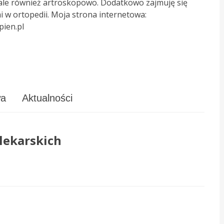
ale również artroskopowo. Dodatkowo zajmuję się
 w ortopedii. Moja strona internetowa:
Leczenie bólu
pien.pl
wa
Aktualności
lekarskich