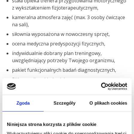
stała opieka trenera przygotowania motorycznego
z wykształceniem fizjoterapeutycznym,
kameralna atmosfera zajęć (max. 3 osoby ćwiczące
na sali),
siłownia wyposażona w nowoczesny sprzęt,
ocena medyczna predyspozycji fizycznych,
indywidualnie dobrany plan treningowy,
uwzględniający potrzeby Twojego organizmu,
pakiet funkcjonalnych badań diagnostycznych,
BIA – analiza składu ciała,
monitoring postępów treningowych.
Zadzwoń: 22 35 58 200
Zgoda
Szczegóły
O plikach cookies
Regulamin promocji
.
Carolina Medical Training System (CMTS)
to
unikalna koncepcja treningu, opracowana wspólnie
Niniejsza strona korzysta z plików cookie
przez lekarzy ortopedów, biomechaników,
Wykorzystujemy pliki cookie do spersonalizowania treści