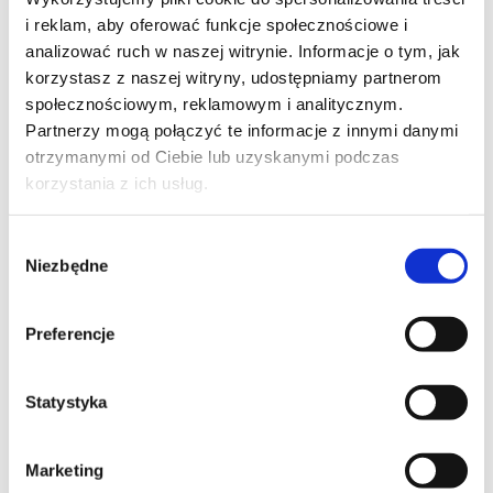
fizjoterapeutów i trenerów personalnych. Łączy w
i reklam, aby oferować funkcje społecznościowe i
sobie elementy treningu funkcjonalnego, core
analizować ruch w naszej witrynie. Informacje o tym, jak
stability, treningu siłowego i sensomotorycznego.
korzystasz z naszej witryny, udostępniamy partnerom
społecznościowym, reklamowym i analitycznym.
Partnerzy mogą połączyć te informacje z innymi danymi
otrzymanymi od Ciebie lub uzyskanymi podczas
korzystania z ich usług.
Wybór
Niezbędne
zgody
Preferencje
Statystyka
Marketing