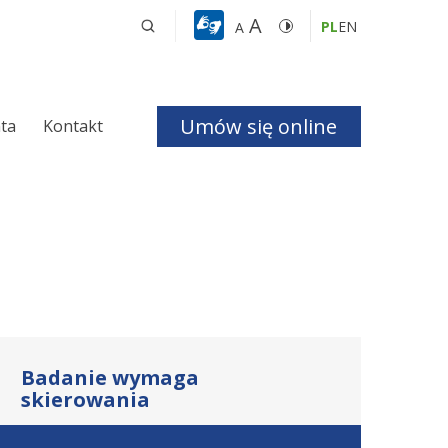
A
PL
EN
A
Umów się online
nta
Kontakt
a i Bezdechu 
giczna
ologiczna
Badanie wymaga
skierowania
czne