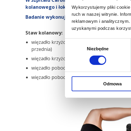
W Szpitalu Carolina RTG stresowe wykorzys
kolanowego i łokciowego.
Wykorzystujemy pliki cookie 
ruch w naszej witrynie. Inf
Badanie wykonuje się na podstawie skierowa
reklamowym i analitycznym. 
uzyskanymi podczas korzysta
Staw kolanowy:
więzadło krzyżowe przednie (tzw. szuflada
Wybór
przednia)
Niezbędne
zgody
więzadło krzyżowe tylne (tzw. szuflada tylna)
więzadło poboczne piszczelowe,
więzadło poboczne strzałkowe.
Odmowa