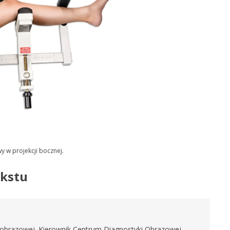
 w projekcji bocznej.
ekstu
yki obrazowej. Kierownik Centrum Diagnostyki Obrazowej.