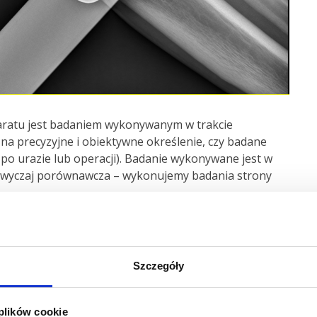
aratu jest badaniem wykonywanym w trakcie
 na precyzyjne i obiektywne określenie, czy badane
ę po urazie lub operacji). Badanie wykonywane jest w
zazwyczaj porównawcza – wykonujemy badania strony
adła i niejednoznacznych wyników pozostałych badań
Szczegóły
 plików cookie