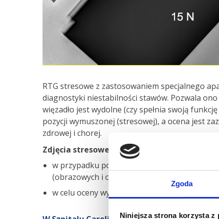
RTG stresowe z zastosowaniem specjalnego ap
diagnostyki niestabilności stawów. Pozwala ono
więzadło jest wydolne (czy spełnia swoją funkcj
pozycji wymuszonej (stresowej), a ocena jest 
zdrowej i chorej.
Zdjęcia stresowe wykonuje się:
w przypadku podejrzenia niewydolności więz
(obrazowych i ortopedycznego)
Zgoda
w celu oceny wyników leczenia operacyjnego.
Niniejsza strona korzysta z