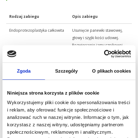
Rodzaj zabiegu
Opis zabiegu
Endoprotezoplastyka całkowita
Usunięcie panewki stawowej,
głowy i szyjki kości udowej.
Rozwiercenie jamy szpikowej
(replacing – wymiana całkowita).
Endoprotezoplastyka częściowa
Usunięcie głowy kości udowej.
Zgoda
Szczegóły
O plikach cookies
Kapoplastyka całkowita metodą
Usunięcie jedynie powierzchni
BHR
stawowych i tkanek
Niniejsza strona korzysta z plików cookie
podchrzęstnych (resurfacing –
Wykorzystujemy pliki cookie do spersonalizowania treści
wymiana powierzchni).
i reklam, aby oferować funkcje społecznościowe i
analizować ruch w naszej witrynie. Informacje o tym, jak
korzystasz z naszej witryny, udostępniamy partnerom
społecznościowym, reklamowym i analitycznym.