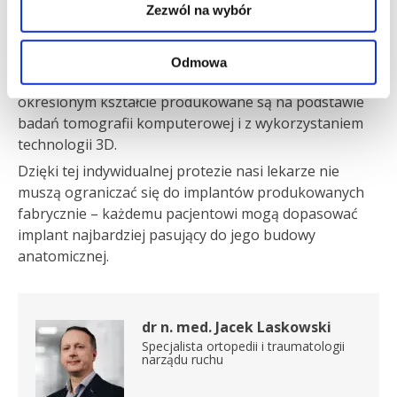
Zezwól na wybór
Jako pierwsi w Polsce wprowadziliśmy innowacyjne
protezy stawu biodrowego typu „custom made” firmy
Symbios, czyli implanty dopasowane do konkretnego
Odmowa
pacjenta. Implanty o odpowiedniej wielkości i
określonym kształcie produkowane są na podstawie
badań tomografii komputerowej i z wykorzystaniem
technologii 3D.
Dzięki tej indywidualnej protezie nasi lekarze nie
muszą ograniczać się do implantów produkowanych
fabrycznie – każdemu pacjentowi mogą dopasować
implant najbardziej pasujący do jego budowy
anatomicznej.
dr n. med. Jacek Laskowski
Specjalista ortopedii i traumatologii
narządu ruchu