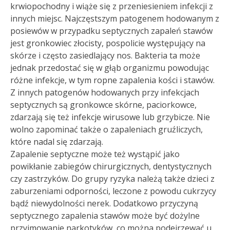
krwiopochodny i wiąże się z przeniesieniem infekcji z
innych miejsc. Najczęstszym patogenem hodowanym z
posiewów w przypadku septycznych zapaleń stawów
jest gronkowiec złocisty, pospolicie występujący na
skórze i często zasiedlający nos. Bakteria ta może
jednak przedostać się w głąb organizmu powodując
różne infekcje, w tym ropne zapalenia kości i stawów.
Z innych patogenów hodowanych przy infekcjach
septycznych są gronkowce skórne, paciorkowce,
zdarzają się też infekcje wirusowe lub grzybicze. Nie
wolno zapominać także o zapaleniach gruźliczych,
które nadal się zdarzają.
Zapalenie septyczne może też wystąpić jako
powikłanie zabiegów chirurgicznych, dentystycznych
czy zastrzyków. Do grupy ryzyka należą także dzieci z
zaburzeniami odporności, leczone z powodu cukrzycy
bądź niewydolności nerek. Dodatkowo przyczyną
septycznego zapalenia stawów może być dożylne
przyjmowanie narkotyków, co można podejrzewać u