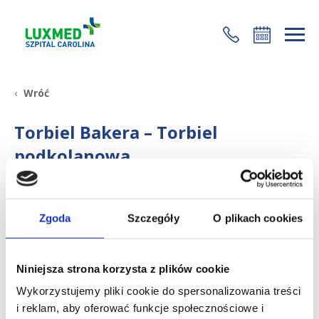
+48 22 35 58 200
Wróć
Torbiel Bakera – Torbiel
podkolanowa
Jest charakterystycznym przypadkiem torbieli
galaretowatej, która lokalizuje się w dole
Zgoda
Szczegóły
O plikach cookies
podkolanowym w miejscu kaletki brzuchato-
półbłoniastej. U dorosłych ma ona związek ze
zmianami zwyrodnieniowymi stawu, u dzieci przyczyny
Niniejsza strona korzysta z plików cookie
jej powstawania są niejasne.
Wykorzystujemy pliki cookie do spersonalizowania treści
Podobnie jak w ganglionach, torbiel Bakera ma
i reklam, aby oferować funkcje społecznościowe i
tendencje do samoistnego ustępowania. Niekiedy